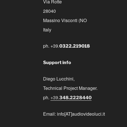
Via Rotte
28040
Massino Visconti (NO
Italy
ph. +39.
0322.219018
Support info
Diego Lucchini,
Technical Project Manager.
ph.
+39.
348.2228440
Email: info[AT]audiovideoluci.it