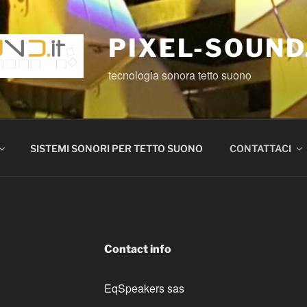
PIXEL-SOUND
tecnologia sonora tetto suono
SISTEMI SONORI PER TETTO SUONO
CONTATTACI
Contact info
EqSpeakers sas