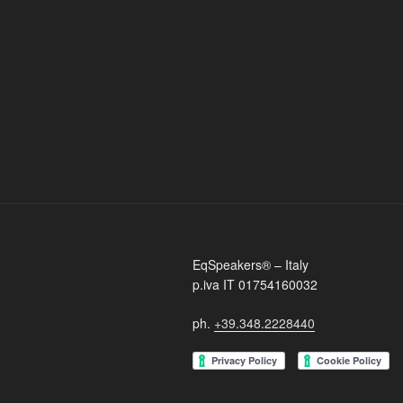
EqSpeakers® – Italy
p.iva IT 01754160032
ph.
+39.348.2228440