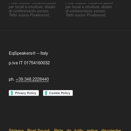
Pixel Sound. Sistema audio
Pixel Sound. Sistema audio
per locali e strutture, dotato
per locali e strutture, dotato
di contenimento sonoro.
di contenimento sonoro.
Tetto suono Pixelsound.
Tetto suono Pixelsound.
EqSpeakers® – Italy
p.iva IT 01754160032
ph.
+39.348.2228440
Sistema Pixel-Sound, Piste da ballo estive discoteche,