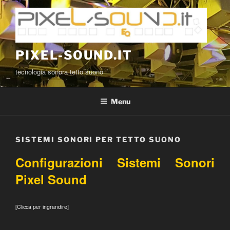
Salta
al
contenuto
PIXEL-SOUND.IT
tecnologia sonora tetto suono
Menu
SISTEMI SONORI PER TETTO SUONO
Configurazioni Sistemi Sonori
Pixel Sound
[Clicca per ingrandire]